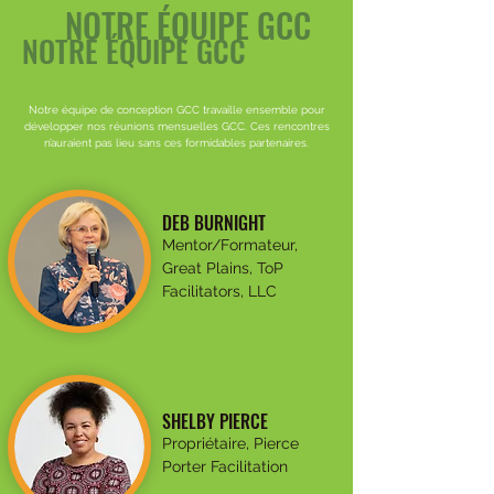
NOTRE ÉQUIPE GCC
NOTRE ÉQUIPE GCC
Notre équipe de conception GCC travaille ensemble pour
développer nos réunions mensuelles GCC. Ces rencontres
n’auraient pas lieu sans ces formidables partenaires.
DEB BURNIGHT
Mentor/Formateur,
Great Plains, ToP
Facilitators, LLC
SHELBY PIERCE
Propriétaire, Pierce
Porter Facilitation