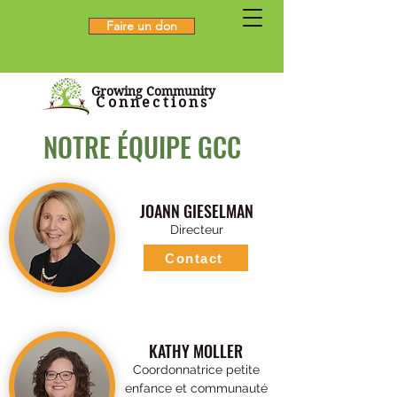
Faire un don
Growing Community
Connections
NOTRE ÉQUIPE GCC
NOTRE ÉQUIPE GCC
JOANN GIESELMAN
Directeur
Contact
KATHY MOLLER
Coordonnatrice petite
enfance et communauté