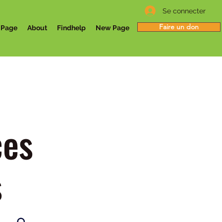
Se connecter
Faire un don
 Page
About
Findhelp
New Page
ces
s