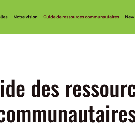
lles
Notre vision
Guide de ressources communautaires
New
ide des ressour
communautaire