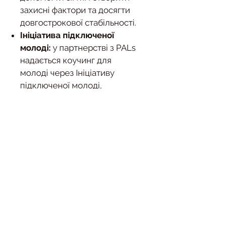
захисні фактори та досягти
довгострокової стабільності.
Ініціатива підключеної
молоді:
у партнерстві з PALs
надається коучинг для
молоді через Ініціативу
підключеної молоді,
пропонуючи наставництво,
розвиток навичок і ресурси
для підтримки молодих
людей, коли вони
переходять у доросле життя
та долають життєві виклики.
Щоб розпочати, заповніть
нашу заявку та розпочніть
свою подорож до міцнішого
та стійкішого майбутнього.