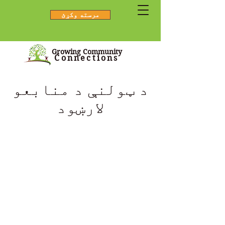
مرسته وکړئ
Growing Community
Connections
د ټولنې د منابعو
لارښود