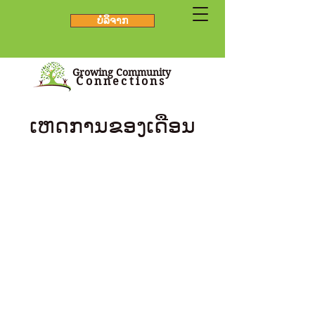
ບໍລິຈາກ
Growing Community
Connections
ເຫດການຂອງເດືອນ